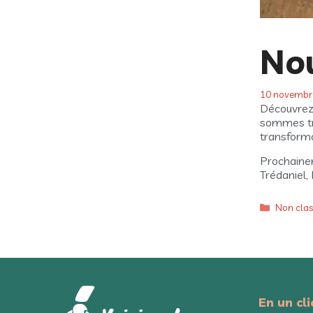
No
10 novembr
Découvrez 
sommes tr
transformo
Prochaine
Trédaniel,
Catégori
Non clas
En un clic