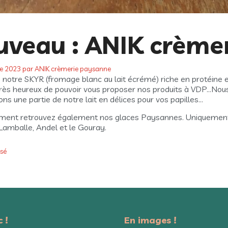
uveau : ANIK crème
e 2023
par
ANIK crèmerie paysanne
notre SKYR (fromage blanc au lait écrémé) riche en protéine et
ès heureux de pouvoir vous proposer nos produits à VDP…Nou
ns une partie de notre lait en délices pour vos papilles…
ment retrouvez également nos glaces Paysannes. Uniquement (
 Lamballe, Andel et le Gouray.
es
sé
 !
En images !